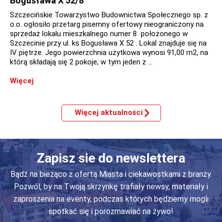
Bogusława X 52/8
Szczecińskie Towarzystwo Budownictwa Społecznego sp. z
o.o. ogłosiło przetarg pisemny ofertowy nieograniczony na
sprzedaż lokalu mieszkalnego numer 8 położonego w
Szczecinie przy ul. ks Bogusława X 52 . Lokal znajduje się na
IV piętrze. Jego powierzchnia użytkowa wynosi 91,00 m2, na
którą składają się 2 pokoje, w tym jeden z …
Więcej
Więcej aktualności
Zapisz sie do newslettera
Bądź na bieżąco z ofertą Miasta i ciekawostkami z branży.
Pozwól, by na Twoją skrzynkę trafiały newsy, materiały i
zaproszenia na eventy, podczas których będziemy mogli
spotkać się i porozmawiać na żywo!