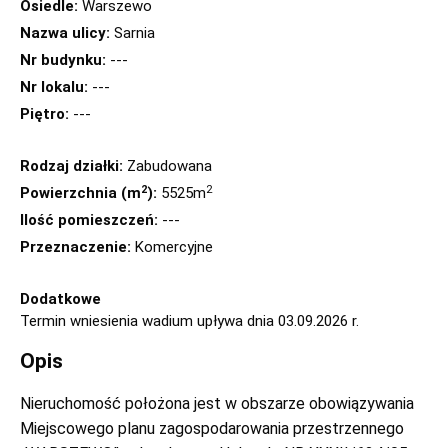
Osiedle:
Warszewo
Nazwa ulicy:
Sarnia
Nr budynku:
---
Nr lokalu:
---
Piętro:
---
Rodzaj działki:
Zabudowana
2
2
Powierzchnia (m
):
5525m
Ilość pomieszczeń:
---
Przeznaczenie:
Komercyjne
Dodatkowe
Termin wniesienia wadium upływa dnia 03.09.2026 r.
Opis
Nieruchomość położona jest w obszarze obowiązywania
Miejscowego planu zagospodarowania przestrzennego