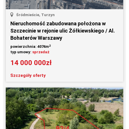
Śródmieście, Turzyn
Nieruchomość zabudowana położona w
Szczecinie w rejonie ulic Żółkiewskiego / Al.
Bohaterów Warszawy
2
powierzchnia: 4074m
typ umowy:
sprzedaż
14 000 000zł
Szczegóły oferty