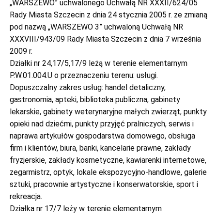
„WARSZEWO” uchwalonego Uchwałą NR XXXII/624/05
Rady Miasta Szczecin z dnia 24 stycznia 2005 r. ze zmianą
pod nazwą „WARSZEWO 3” uchwaloną Uchwałą NR
XXXVIII/943/09 Rady Miasta Szczecin z dnia 7 września
2009 r.
Działki nr 24,17/5,17/9 leżą w terenie elementarnym
P.W.01.004.U o przeznaczeniu terenu: usługi.
Dopuszczalny zakres usług: handel detaliczny,
gastronomia, apteki, biblioteka publiczna, gabinety
lekarskie, gabinety weterynaryjne małych zwierząt, punkty
opieki nad dziećmi, punkty przyjęć pralniczych, serwis i
naprawa artykułów gospodarstwa domowego, obsługa
firm i klientów, biura, banki, kancelarie prawne, zakłady
fryzjerskie, zakłady kosmetyczne, kawiarenki internetowe,
zegarmistrz, optyk, lokale ekspozycyjno-handlowe, galerie
sztuki, pracownie artystyczne i konserwatorskie, sport i
rekreacja.
Działka nr 17/7 leży w terenie elementarnym