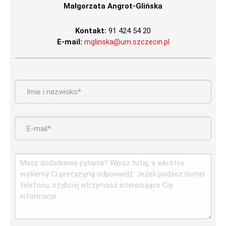
Małgorzata Angrot-Glińska
Kontakt:
91 424 54 20
E-mail:
mglinska@um.szczecin.pl
*
Imię i nazwisko
*
E-mail