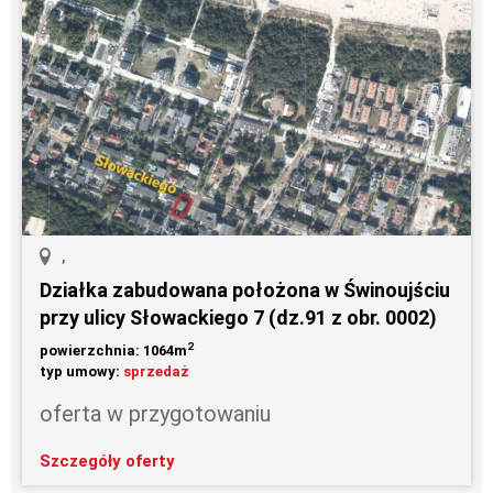
,
Działka zabudowana położona w Świnoujściu
przy ulicy Słowackiego 7 (dz.91 z obr. 0002)
2
powierzchnia: 1064m
typ umowy:
sprzedaż
oferta w przygotowaniu
Szczegóły oferty