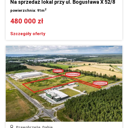
Na sprzedaż lokal przy ul. Bogusława X 52/8
2
powierzchnia: 91m
480 000 zł
Szczegóły oferty
Prawobrzeże, Dąbie