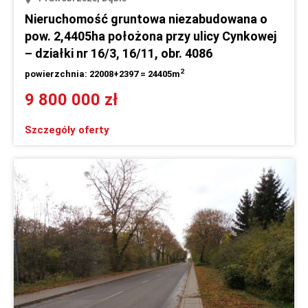
Nieruchomość gruntowa niezabudowana o
pow. 2,4405ha położona przy ulicy Cynkowej
– działki nr 16/3, 16/11, obr. 4086
2
powierzchnia: 22008+2397 = 24405m
9 800 000 zł
Szczegóły oferty