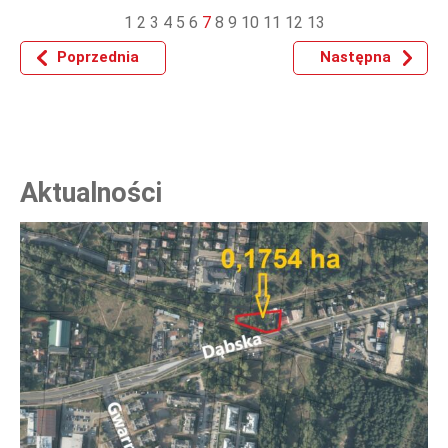
1
2
3
4
5
6
7
8
9
10
11
12
13
Poprzednia
Następna
Aktualności