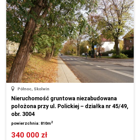
Północ, Skolwin
Nieruchomość gruntowa niezabudowana
położona przy ul. Polickiej – działka nr 45/49,
obr. 3004
2
powierzchnia: 810m
340 000 zł