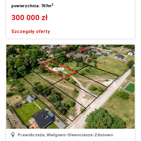
2
powierzchnia: 707m
300 000 zł
Szczegóły oferty
Prawobrzeże, Wielgowo-Sławociesze-Zdunowo