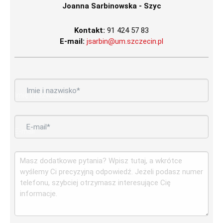
Joanna Sarbinowska - Szyc
Kontakt:
91 424 57 83
E-mail:
jsarbin@um.szczecin.pl
*
Imię i nazwisko
*
E-mail