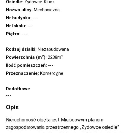
Osiedle:
Żydowce-Klucz
Nazwa ulicy:
Mechaniczna
Nr budynku:
---
Nr lokalu:
---
Piętro:
---
Rodzaj działki:
Niezabudowana
2
2
Powierzchnia (m
):
2238m
Ilość pomieszczeń:
---
Przeznaczenie:
Komercyjne
Dodatkowe
---
Opis
Nieruchomość objęta jest Miejscowym planem
zagospodarowania przestrzennego „Żydowce osiedle”