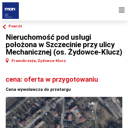
Powrót
Nieruchomość pod usługi
położona w Szczecinie przy ulicy
Mechanicznej (os. Żydowce-Klucz)
Prawobrzeże, Żydowce-Klucz
cena: oferta w przygotowaniu
Cena wywoławcza do przetargu