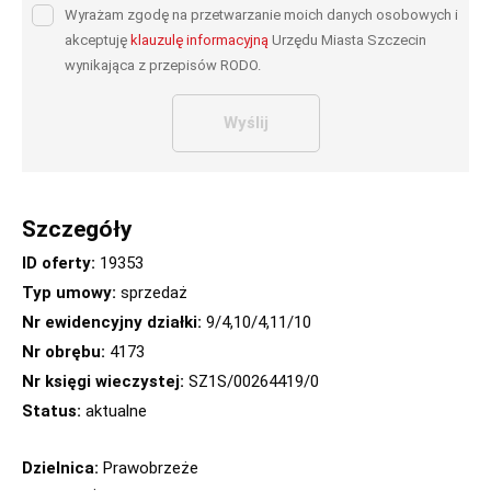
Wyrażam zgodę na przetwarzanie moich danych osobowych i
akceptuję
klauzulę informacyjną
Urzędu Miasta Szczecin
wynikająca z przepisów RODO.
Wyślij
Szczegóły
ID oferty:
19353
Typ umowy:
sprzedaż
Nr ewidencyjny działki:
9/4,10/4,11/10
Nr obrębu:
4173
Nr księgi wieczystej:
SZ1S/00264419/0
Status:
aktualne
Dzielnica:
Prawobrzeże