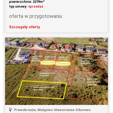
2
powierzchnia: 2279m
typ umowy:
sprzedaż
oferta w przygotowaniu
Szczegóły oferty
Prawobrzeże, Wielgowo-Sławociesze-Zdunowo