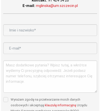
Kontakt:
91 424 54 20
E-mail:
mglinska@um.szczecin.pl
*
Imię i nazwisko
*
E-mail
Wyrażam zgodę na przetwarzanie moich danych
osobowych i akceptuję
klauzulę informacyjną
Urzędu
Miasta Szczecin wynikająca z przepisów RODO.