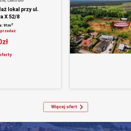
cie, Centrum
ż lokal przy ul.
a X 52/8
2
a: 91m
sprzedaż
0zł
oferty
Więcej ofert