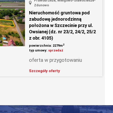
Prawobrzeże, Wielgowo-Sławociesze-
Zdunowo
Nieruchomość gruntowa pod
zabudowę jednorodzinną
położona w Szczecinie przy ul.
Owsianej (dz. nr 23/2, 24/2, 25/2
z obr. 4105)
2
powierzchnia: 2279m
typ umowy:
sprzedaż
oferta w przygotowaniu
Szczegóły oferty