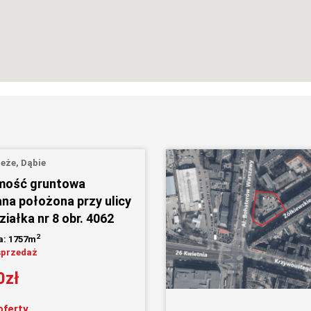
eże, Dąbie
mość gruntowa
a położona przy ulicy
iałka nr 8 obr. 4062
2
a: 1757m
sprzedaż
0zł
oferty