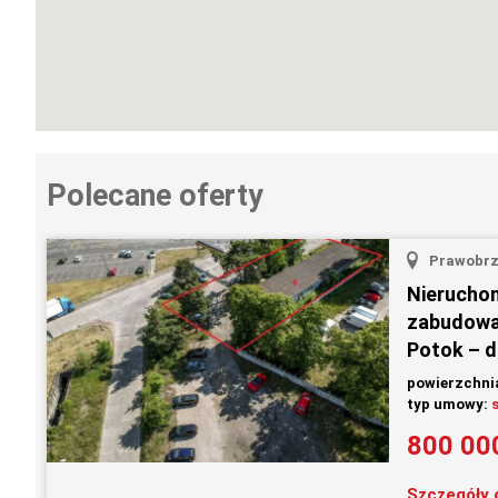
Polecane oferty
Prawobrz
Nierucho
zabudowan
Potok – dz
powierzchni
typ umowy:
800 00
Szczegóły 