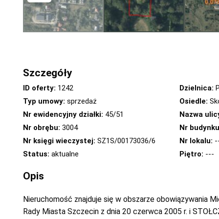
Szczegóły
ID oferty:
1242
Dzielnica:
P
Typ umowy:
sprzedaż
Osiedle:
Sk
Nr ewidencyjny działki:
45/51
Nazwa ulic
Nr obrębu:
3004
Nr budynku
Nr księgi wieczystej:
SZ1S/00173036/6
Nr lokalu:
-
Status:
aktualne
Piętro:
---
Opis
Nieruchomość znajduje się w obszarze obowiązywania 
Rady Miasta Szczecin z dnia 20 czerwca 2005 r. i STOŁ