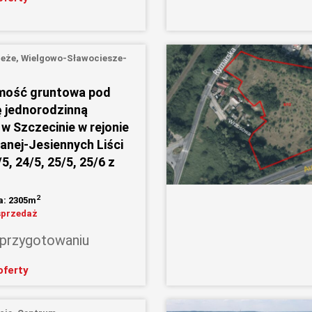
eże, Wielgowo-Sławociesze-
mość gruntowa pod
 jednorodzinną
w Szczecinie w rejonie
ianej-Jesiennych Liści
/5, 24/5, 25/5, 25/6 z
2
a: 2305m
sprzedaż
 przygotowaniu
oferty