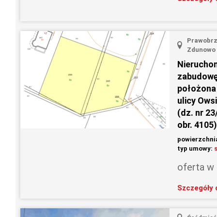
Prawobrz
Zdunowo
Nierucho
zabudowę
położona 
ulicy Ows
(dz. nr 23
obr. 4105)
powierzchni
typ umowy:
oferta w
Szczegóły 