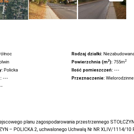
ółnoc
Rodzaj działki:
Niezabudowan
2
2
olwin
Powierzchnia (m
):
755m
y:
Policka
Ilość pomieszczeń:
---
:
---
Przeznaczenie:
Wielorodzinne
--
Miejscowego planu zagospodarowania przestrzennego STOŁCZYN
CZYN – POLICKA 2, uchwalonego Uchwałą Nr NR XLIV/1114/10 Ra