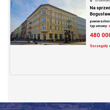
Śródmieś
Na sprzeda
Bogusław
powierzchni
typ umowy:
480 00
Szczegóły 