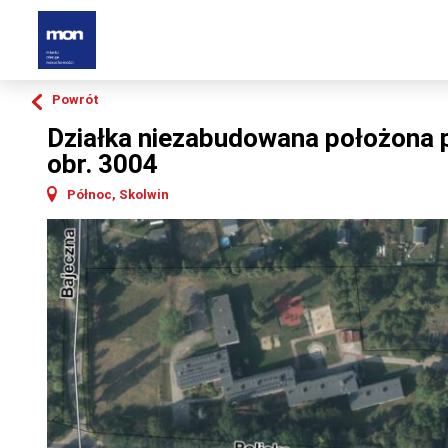
Powrót
Działka niezabudowana położona prz
obr. 3004
Północ, Skolwin